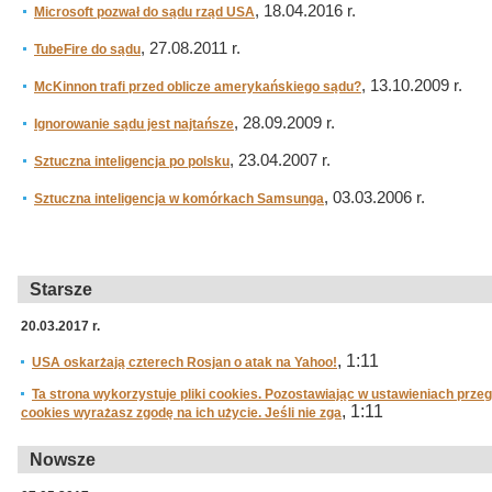
, 18.04.2016 r.
Microsoft pozwał do sądu rząd USA
, 27.08.2011 r.
TubeFire do sądu
, 13.10.2009 r.
McKinnon trafi przed oblicze amerykańskiego sądu?
, 28.09.2009 r.
Ignorowanie sądu jest najtańsze
, 23.04.2007 r.
Sztuczna inteligencja po polsku
, 03.03.2006 r.
Sztuczna inteligencja w komórkach Samsunga
Starsze
20.03.2017 r.
, 1:11
USA oskarżają czterech Rosjan o atak na Yahoo!
Ta strona wykorzystuje pliki cookies. Pozostawiając w ustawieniach prze
, 1:11
cookies wyrażasz zgodę na ich użycie. Jeśli nie zga
Nowsze