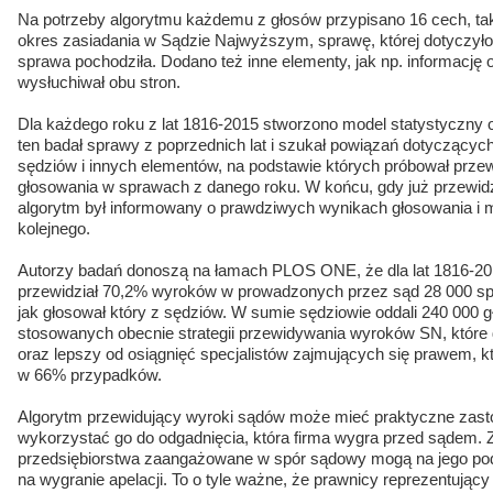
Na potrzeby algorytmu każdemu z głosów przypisano 16 cech, tak
okres zasiadania w Sądzie Najwyższym, sprawę, której dotyczyło
sprawa pochodziła. Dodano też inne elementy, jak np. informację
wysłuchiwał obu stron.
Dla każdego roku z lat 1816-2015 stworzono model statystyczny 
ten badał sprawy z poprzednich lat i szukał powiązań dotyczącyc
sędziów i innych elementów, na podstawie których próbował przewi
głosowania w sprawach z danego roku. W końcu, gdy już przewidz
algorytm był informowany o prawdziwych wynikach głosowania i m
kolejnego.
Autorzy badań donoszą na łamach PLOS ONE, że dla lat 1816-20
przewidział 70,2% wyroków w prowadzonych przez sąd 28 000 sp
jak głosował który z sędziów. W sumie sędziowie oddali 240 000 g
stosowanych obecnie strategii przewidywania wyroków SN, które 
oraz lepszy od osiągnięć specjalistów zajmujących się prawem, kt
w 66% przypadków.
Algorytm przewidujący wyroki sądów może mieć praktyczne zast
wykorzystać go do odgadnięcia, która firma wygra przed sądem. Z
przedsiębiorstwa zaangażowane w spór sądowy mogą na jego pod
na wygranie apelacji. To o tyle ważne, że prawnicy reprezentując