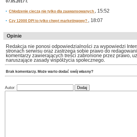
07.05.2017 r.
, 15:52
Chłodzenie cieczą nie tylko dla zaawansowanych
, 18:07
Czy 12000 DPI to tylko chwyt marketingowy?
Opinie
Redakcja nie ponosi odpowiedzialności za wypowiedzi Inte
stronach serwisu oraz zastrzega sobie prawo do redagowan
komentarzy zawierających treści zabronione przez prawo, u
naruszające zasady współżycia społecznego.
Brak komentarzy. Może warto dodać swój własny?
Autor: