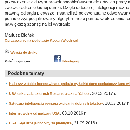
przewidzenie z dużym prawdopodobieństwem efektów ich pracy 
zaoszczędzenie ładnej sumki. Dzięki sztucznej inteligencji można
prawną, od sądu pierwszej instancji aż po ewentualne odwoływan
ponadto wyspecjalizowany algorytm może pomóc w określeniu rod
największą szansę na jej wygranie.
Mariusz Błoński
Opracowanie na podstawie KopalniWiedzy.pl
Wersja do druku
Poleć znajomym:
Udostępnij
Podobne tematy
Hakerzy w dobie koronawirusa próbują wyłudzić dane posiadaczy kont 
, 20.03.2017 r.
USA oskarżają czterech Rosjan o atak na Yahoo!
, 10.03.2017 r.
Sztuczna inteligencja pomaga w pisaniu dobrych tekstów
, 03.10.2016 r.
Internet wolny od nadzoru USA
, 21.09.2016 r.
USA: Sąd uznaje bitcoiny za pieniądze