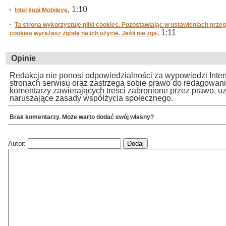
, 1:10
Intel kupi Mobileye
Ta strona wykorzystuje pliki cookies. Pozostawiając w ustawieniach prze
, 1:11
cookies wyrażasz zgodę na ich użycie. Jeśli nie zga
Opinie
Redakcja nie ponosi odpowiedzialności za wypowiedzi Inte
stronach serwisu oraz zastrzega sobie prawo do redagowan
komentarzy zawierających treści zabronione przez prawo, u
naruszające zasady współżycia społecznego.
Brak komentarzy. Może warto dodać swój własny?
Autor: