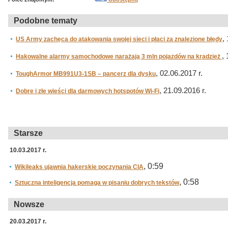
Podobne tematy
,
US Army zachęca do atakowania swojej sieci i płaci za znalezione błędy
,
Hakowalne alarmy samochodowe narażają 3 mln pojazdów na kradzież
, 02.06.2017 r.
ToughArmor MB991U3-1SB – pancerz dla dysku
, 21.09.2016 r.
Dobre i złe wieści dla darmowych hotspotów Wi-Fi
Starsze
10.03.2017 r.
, 0:59
Wikileaks ujawnia hakerskie poczynania CIA
, 0:58
Sztuczna inteligencja pomaga w pisaniu dobrych tekstów
Nowsze
20.03.2017 r.