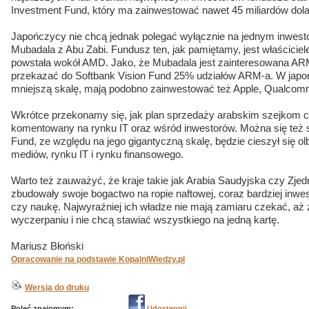
Investment Fund, który ma zainwestować nawet 45 miliardów dol
Japończycy nie chcą jednak polegać wyłącznie na jednym inwestor
Mubadala z Abu Zabi. Fundusz ten, jak pamiętamy, jest właściciel
powstała wokół AMD. Jako, że Mubadala jest zainteresowana AR
przekazać do Softbank Vision Fund 25% udziałów ARM-a. W japoń
mniejszą skalę, mają podobno zainwestować też Apple, Qualcomm,
Wkrótce przekonamy się, jak plan sprzedaży arabskim szejkom 
komentowany na rynku IT oraz wśród inwestorów. Można się też 
Fund, ze względu na jego gigantyczną skalę, będzie cieszył się 
mediów, rynku IT i rynku finansowego.
Warto też zauważyć, że kraje takie jak Arabia Saudyjska czy Zje
zbudowały swoje bogactwo na ropie naftowej, coraz bardziej inw
czy naukę. Najwyraźniej ich władze nie mają zamiaru czekać, aż z
wyczerpaniu i nie chcą stawiać wszystkiego na jedną kartę.
Mariusz Błoński
Opracowanie na podstawie KopalniWiedzy.pl
Wersja do druku
Poleć znajomym:
Udostępnij