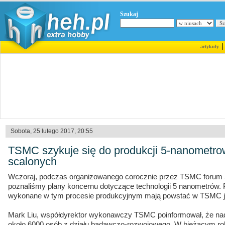
Szukaj
artykuły
Sobota, 25 lutego 2017, 20:55
TSMC szykuje się do produkcji 5-nanometr
scalonych
Wczoraj, podczas organizowanego corocznie przez TSMC forum
poznaliśmy plany koncernu dotyczące technologii 5 nanometrów. 
wykonane w tym procesie produkcyjnym mają powstać w TSMC już
Mark Liu, współdyrektor wykonawczy TSMC poinformował, że n
około 6000 osób z działu badawczo-rozwojowego. W bieżącym rok