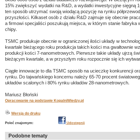
15% zwiększyć wydatki na R&D, a wydatki inwestycyjne sięgną 
ten sposób utrzymać swoją wiodącą pozycję na rynku półprzewodn
przyszłości. Kilkaset osób z działu R&D zajmuje się obecnie prac
a firmowi specjaliści poszukują miejsca, w którym stanie fabryk
chipy.
TSMC produkuje obecnie w ograniczonej ilości układy w technolo
kwartale bieżącego roku produkcja takich kości ma gwałtownie wz
produkcji kości 7-nanometrowych. Pierwsze takie układy ujrzą św
bieżącym kwartale, a w przyszłym roku rozpocznie się ich wytwa
Ciągłe innowacje to dla TSMC sposób na ucieczkę konkurencji or
rynku. Do tajwańskiego koncernu należy 65-70 procent światow
układów scalonych i 80% rynku układów 28-nanometrowych.
Mariusz Błoński
Opracowanie na podstawie KopalniWiedzy.pl
Wersja do druku
Poleć znajomym:
Udostępnij
Podobne tematy