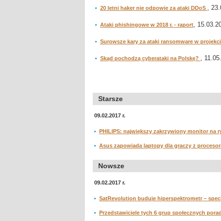
, 23.
20 letni haker nie odpowie za ataki DDoS
, 15.03.20
Ataki phishingowe w 2018 r. - raport
Surowsze kary za ataki ransomware w projekc
, 11.05
Skąd pochodzą cyberataki na Polskę?
Starsze
09.02.2017 r.
PHILIPS: największy zakrzywiony monitor na ry
Asus zapowiada laptopy dla graczy z procesor
Nowsze
09.02.2017 r.
SatRevolution buduje hiperspektrometr – spec
Przedstawiciele tych 6 grup społecznych porad