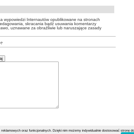
za wypowiedzi Internautów opublikowane na stronach
 redagowania, skracania bądź usuwania komentarzy
prawo, uznawane za obraźliwie lub naruszające zasady
y?
h, reklamowych oraz funkcjonalnych. Dzięki nim możemy indywidualnie dostosować stronę do