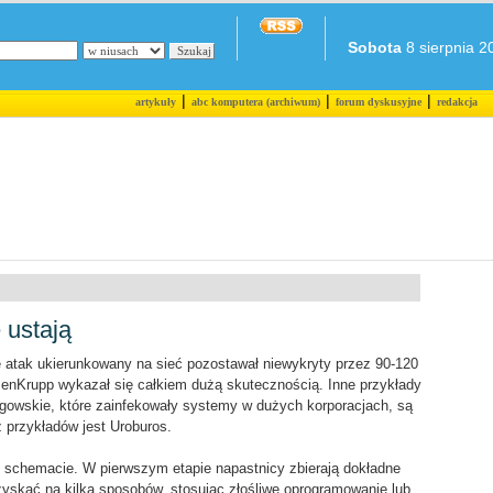
Sobota
8 sierpnia 20
|
|
|
artykuły
abc komputera (archiwum)
forum dyskusyjne
redakcja
 ustają
 atak ukierunkowany na sieć pozostawał niewykryty przez 90-120
yssenKrupp wykazał się całkiem dużą skutecznością. Inne przykłady
owskie, które zainfekowały systemy w dużych korporacjach, są
z przykładów jest Uroburos.
 schemacie. W pierwszym etapie napastnicy zbierają dokładne
yskać na kilka sposobów, stosując złośliwe oprogramowanie lub