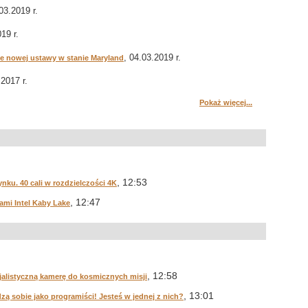
03.2019 r.
19 r.
, 04.03.2019 r.
ie nowej ustawy w stanie Maryland
.2017 r.
Pokaż więcej...
, 12:53
nku. 40 cali w rozdzielczości 4K
, 12:47
ami Intel Kaby Lake
, 12:58
jalistyczną kamerę do kosmicznych misji
, 13:01
zą sobie jako programiści! Jesteś w jednej z nich?