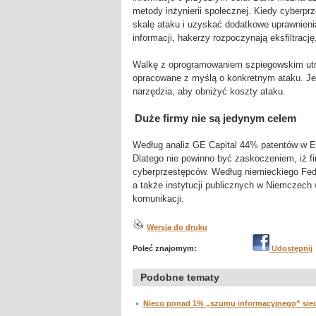
metody inżynierii społecznej. Kiedy cyberpr
skalę ataku i uzyskać dodatkowe uprawnienia
informacji, hakerzy rozpoczynają eksfiltracj
Walkę z oprogramowaniem szpiegowskim utrud
opracowane z myślą o konkretnym ataku. Je
narzędzia, aby obniżyć koszty ataku.
Duże firmy nie są jedynym celem
Według analiz GE Capital 44% patentów w Eu
Dlatego nie powinno być zaskoczeniem, iż fir
cyberprzestępców. Według niemieckiego Fed
a także instytucji publicznych w Niemczech
komunikacji.
Wersja do druku
Poleć znajomym:
Udostępnij
Podobne tematy
Nieco ponad 1% „szumu informacyjnego” siec