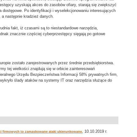
zestępcy uzyskają akces do zasobów ofiary, starają się zwiększyć
 dostępowe. Po identyfikacji i wyselekcjonowaniu interesujących
ę, a następnie kradzież danych.
nia fakt, iż czasami są to niestandardowe narzędzia,
dnak znacznie częściej cyberprzestępcy sięgają po gotowe
ropie zostało zarejestrowanych przez średnie przedsiębiorstwa.
my tej wielkości znajdują się w orbicie zainteresowań
eralnego Urzędu Bezpieczeństwa Informacji 58% prywatnych firm,
 wykryło ślady ataków na systemy IT oraz narzędzia służące do
, 10.10.2019 r.
i firmowych to zamaskowane ataki ukierunkowane