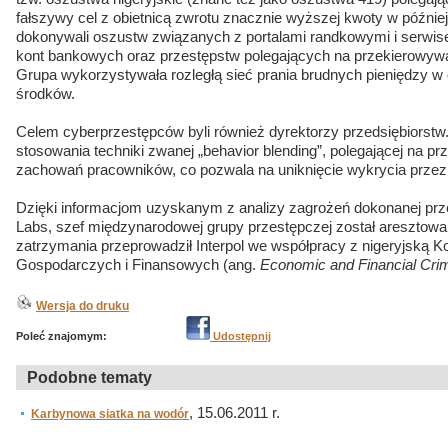
fałszywy cel z obietnicą zwrotu znacznie wyższej kwoty w późnie
dokonywali oszustw związanych z portalami randkowymi i serwis
kont bankowych oraz przestępstw polegających na przekierowywan
Grupa wykorzystywała rozległą sieć prania brudnych pieniędzy w
środków.
Celem cyberprzestępców byli również dyrektorzy przedsiębiorst
stosowania techniki zwanej „behavior blending”, polegającej na prze
zachowań pracowników, co pozwala na uniknięcie wykrycia przez 
Dzięki informacjom uzyskanym z analizy zagrożeń dokonanej prze
Labs, szef międzynarodowej grupy przestępczej został aresztowa
zatrzymania przeprowadził Interpol we współpracy z nigeryjską K
Gospodarczych i Finansowych (ang.
Economic and Financial Cr
Wersja do druku
Poleć znajomym:
Udostępnij
Podobne tematy
, 15.06.2011 r.
Karbynowa siatka na wodór