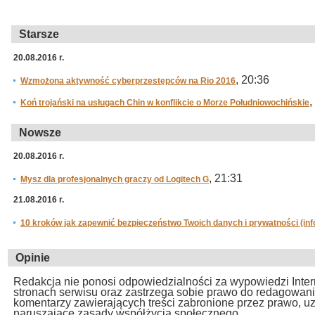
Starsze
20.08.2016 r.
, 20:36
Wzmożona aktywność cyberprzestępców na Rio 2016
,
Koń trojański na usługach Chin w konflikcie o Morze Południowochińskie
Nowsze
20.08.2016 r.
, 21:31
Mysz dla profesjonalnych graczy od Logitech G
21.08.2016 r.
10 kroków jak zapewnić bezpieczeństwo Twoich danych i prywatności (inf
Opinie
Redakcja nie ponosi odpowiedzialności za wypowiedzi Inte
stronach serwisu oraz zastrzega sobie prawo do redagowan
komentarzy zawierających treści zabronione przez prawo, u
naruszające zasady współżycia społecznego.