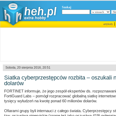
Szukaj
artykuły
Sobota, 20 sierpnia 2016, 20:51
Siatka cyberprzestępców rozbita – oszukali 
dolarów
FORTINET informuje, że jego zespół ekspertów ds. rozpoznawania
FortiGuard Labs – pomógł rozpracować globalną siatkę internetow
tysięcy wyłudzeń na kwotę ponad 60 milionów dolarów.
Ofiarami grupy byli internauci z całego świata. Cyberprzestępcy 
tzw. oszustwa nigeryjskie (znane też jako oszustwa 419) polegaj