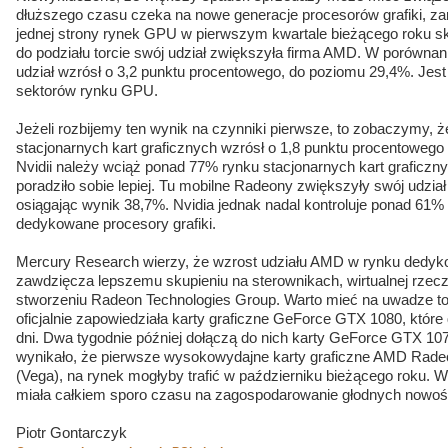
dłuższego czasu czeka na nowe generacje procesorów grafiki, zar
jednej strony rynek GPU w pierwszym kwartale bieżącego roku sk
do podziału torcie swój udział zwiększyła firma AMD. W porównan
udział wzrósł o 3,2 punktu procentowego, do poziomu 29,4%. Jest
sektorów rynku GPU.
Jeżeli rozbijemy ten wynik na czynniki pierwsze, to zobaczymy, 
stacjonarnych kart graficznych wzrósł o 1,8 punktu procentowego
Nvidii należy wciąż ponad 77% rynku stacjonarnych kart graficz
poradziło sobie lepiej. Tu mobilne Radeony zwiększyły swój udzia
osiągając wynik 38,7%. Nvidia jednak nadal kontroluje ponad 61% 
dedykowane procesory grafiki.
Mercury Research wierzy, że wzrost udziału AMD w rynku dedy
zawdzięcza lepszemu skupieniu na sterownikach, wirtualnej rze
stworzeniu Radeon Technologies Group. Warto mieć na uwadze to, 
oficjalnie zapowiedziała karty graficzne GeForce GTX 1080, które 
dni. Dwa tygodnie później dołączą do nich karty GeForce GTX 107
wynikało, że pierwsze wysokowydajne karty graficzne AMD Rade
(Vega), na rynek mogłyby trafić w październiku bieżącego roku. W 
miała całkiem sporo czasu na zagospodarowanie głodnych nowośc
Piotr Gontarczyk