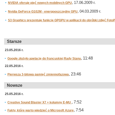
, 17.06.2009 r.
NVIDIA oferuje pięć nowych mobilnych GPU
, 04.03.2009 r.
Nvidia GeForce G102M - energooszczędny GPU
S3 Graphics prezentuje funkcje GPGPU w aplikacji do obróbki zdjęć Foto
Starsze
23.05.2016 r.
, 11:48
Google złożyło apelację do francuskiej Rady Stanu
22.05.2016 r.
, 23:46
Pierwsza 3-bitowa pamięć zmiennofazowa
Nowsze
25.05.2016 r.
, 7:52
Creative Sound Blaster X7 + kolumny E-MU
, 7:54
Fakty, które warto wiedzieć o Microsoft Azure