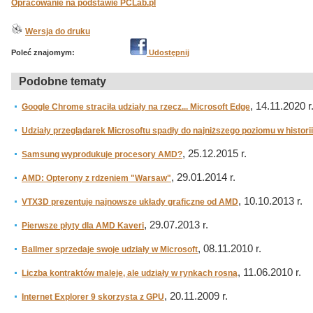
Opracowanie na podstawie PCLab.pl
Wersja do druku
Poleć znajomym:
Udostępnij
Podobne tematy
, 14.11.2020 r
Google Chrome straciła udziały na rzecz... Microsoft Edge
Udziały przeglądarek Microsoftu spadły do najniższego poziomu w historii
, 25.12.2015 r.
Samsung wyprodukuje procesory AMD?
, 29.01.2014 r.
AMD: Opterony z rdzeniem "Warsaw"
, 10.10.2013 r.
VTX3D prezentuje najnowsze układy graficzne od AMD
, 29.07.2013 r.
Pierwsze płyty dla AMD Kaveri
, 08.11.2010 r.
Ballmer sprzedaje swoje udziały w Microsoft
, 11.06.2010 r.
Liczba kontraktów maleje, ale udziały w rynkach rosną
, 20.11.2009 r.
Internet Explorer 9 skorzysta z GPU