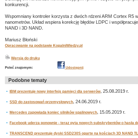
konkurencji.
Wspomniany kontroler korzysta z dwóch rdzeni ARM Cortex R5 w
nanometrów. Układ wspiera korekcję błędów LDPC i współpracuj
NAND i 3D NAND.
Mariusz Błoński
Opracowanie na podstawie KopalniWiedzy.pl
Wersja do druku
Poleć znajomym:
Udostępnij
Podobne tematy
, 25.08.2019 r.
IBM prezentuje nowy interfejs pamięci dla serwerów
, 24.06.2019 r.
SSD do zastosowań przemysłowych
, 15.05.2019 r.
Mercedes zapowiada koniec silników spalinowych
Facebook uderza ponownie - teraz pyta nowych subskrybentów o hasła do
TRANSCEND prezentuje dyski SSD230S oparte na kościach 3D NAND T