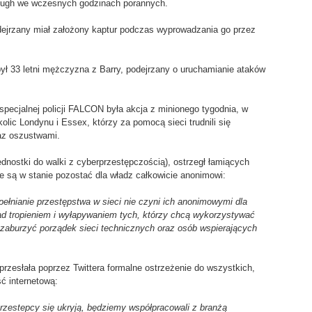
ough we wczesnych godzinach porannych.
odejrzany miał założony kaptur podczas wyprowadzania go przez
był 33 letni mężczyzna z Barry, podejrzany o uruchamianie ataków
ecjalnej policji FALCON była akcja z minionego tygodnia, w
olic Londynu i Essex, którzy za pomocą sieci trudnili się
az oszustwami.
dnostki do walki z cyberprzestępczością), ostrzegł łamiących
ie są w stanie pozostać dla władz całkowicie anonimowi:
pełnianie przestępstwa w sieci nie czyni ich anonimowymi dla
ad tropieniem i wyłapywaniem tych, którzy chcą wykorzystywać
zaburzyć porządek sieci technicznych oraz osób wspierających
rzesłała poprzez Twittera formalne ostrzeżenie do wszystkich,
ć internetową:
rzestepcy się ukryją, będziemy współpracowali z branżą