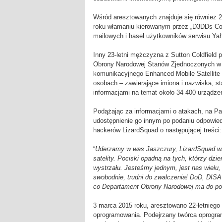
Wśród aresztowanych znajduje się również 
roku włamaniu kierowanym przez „D3DDs Co
mailowych i haseł użytkowników serwisu Ya
Inny 23-letni mężczyzna z Sutton Coldfield
Obrony Narodowej Stanów Zjednoczonych w 
komunikacyjnego Enhanced Mobile Satellite 
osobach – zawierające imiona i nazwiska, s
informacjami na temat około 34 400 urządze
Podążając za informacjami o atakach, na Past
udostępnienie go innym po podaniu odpowied
hackerów LizardSquad o następującej treści:
“
Uderzamy w was Jaszczury, LizardSquad w
satelity. Pociski opadną na tych, którzy dzi
wystrzału. Jesteśmy jednym, jest nas wielu,
swobodnie, trudni do zwalczenia! DoD, DISA
co Departament Obrony Narodowej ma do po
3 marca 2015 roku, aresztowano 22-letniego
oprogramowania. Podejrzany twórca oprogr