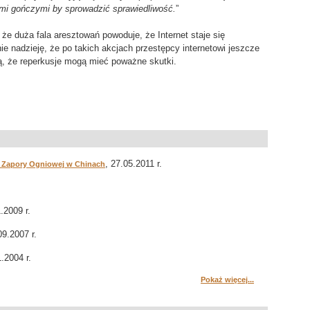
mi gończymi by sprowadzić sprawiedliwość.
”
że duża fala aresztowań powoduje, że Internet staje się
nadzieję, że po takich akcjach przestępcy internetowi jeszcze
ą, że reperkusje mogą mieć poważne skutki.
, 27.05.2011 r.
ej Zapory Ogniowej w Chinach
.2009 r.
09.2007 r.
1.2004 r.
Pokaż więcej...