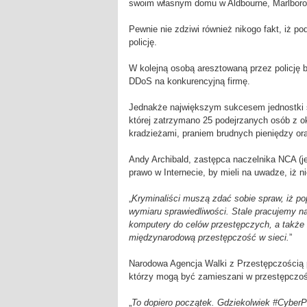
swoim własnym domu w Aldbourne, Marlbor
Pewnie nie zdziwi również nikogo fakt, iż p
policję.
W kolejną osobą aresztowaną przez policję 
DDoS na konkurencyjną firmę.
Jednakże największym sukcesem jednostki sp
której zatrzymano 25 podejrzanych osób z ok
kradzieżami, praniem brudnych pieniędzy or
Andy Archibald, zastępca naczelnika NCA (je
prawo w Internecie, by mieli na uwadze, iż n
„
Kryminaliści muszą zdać sobie spraw, iż po
wymiaru sprawiedliwości. Stale pracujemy n
komputery do celów przestępczych, a także 
międzynarodową przestępczość w sieci.
”
Narodowa Agencja Walki z Przestępczością p
którzy mogą być zamieszani w przestępczoś
„
To dopiero początek. Gdziekolwiek #CyberP