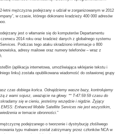
22-letni mężczyzna podejrzany o udział w zorganizowanym w 2012
mpany”, w czasie, którego dokonano kradzieży 400 000 adresów
hoo.
 podejrzany jest o włamanie się do komputerów Departamentu
czerwcu 2014 roku oraz kradzież danych z globalnego systemu
Services. Podczas tego ataku skradziono informacje o 800
tanowiska, adresy mailowe oraz numery telefonów – wraz z
ń.
eBin (aplikacja internetowa, umożliwiająca wklejanie tekstu i
niego linku) została opublikowana wiadomość do osławionej grupy
asz czas dobiega końca. Odnajdziemy wasze bazy, kontrolujemy
erżą z wami sojusz, uważajcie na głowy. ** T-47:59:59 czasu do
 skradamy się w cieniu, jesteśmy wszędzie i nigdzie. Żyjący
 EMSS: Enhanced Mobile Satellite Services nie jest wszystkim,
wiedzenia w temacie obronności.
”
 mężczyznę podejrzanego o tworzenie i dystrybucję złośliwego
amowania typu malware został zatrzymany przez członków NCA w