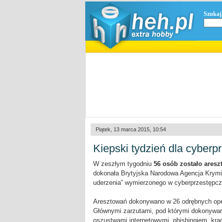
Szukaj
Piątek, 13 marca 2015, 10:54
Kiepski tydzień dla cyberp
W zeszłym tygodniu
56 osób zostało aresz
dokonała Brytyjska Narodowa Agencja Krymin
uderzenia” wymierzonego w cyberprzestępcz
Aresztowań dokonywano w 26 odrębnych operac
Głównymi zarzutami, pod którymi dokonywan
oszustwami internetowymi, phishingiem, krad