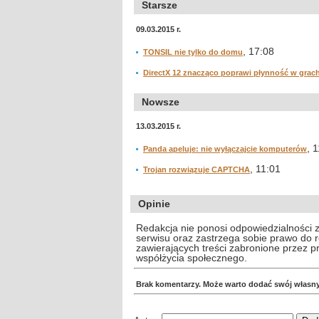
Starsze
09.03.2015 r.
, 17:08
TONSIL nie tylko do domu
DirectX 12 znacząco poprawi płynność w grac
Nowsze
13.03.2015 r.
, 
Panda apeluje: nie wyłączajcie komputerów
, 11:01
Trojan rozwiązuje CAPTCHA
Opinie
Redakcja nie ponosi odpowiedzialności 
serwisu oraz zastrzega sobie prawo do
zawierających treści zabronione przez 
współżycia społecznego.
Brak komentarzy. Może warto dodać swój własn