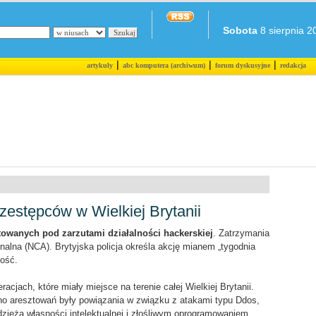
Sobota
8 sierpnia 20
|
|
|
artykuły
abc komputera (archiwum)
forum dyskusyjne
redakcja
rzestępców w Wielkiej Brytanii
towanych pod zarzutami działalności hackerskiej
. Zatrzymania
alna (NCA). Brytyjska policja określa akcję mianem „tygodnia
ość.
jach, które miały miejsce na terenie całej Wielkiej Brytanii.
o aresztowań były powiązania w związku z atakami typu Ddos,
zieżą własności intelektualnej i złośliwym oprogramowaniem.