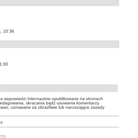
, 10:36
h
11:00
za wypowiedzi Internautów opublikowane na stronach
 redagowania, skracania bądź usuwania komentarzy
prawo, uznawane za obraźliwie lub naruszające zasady
y?