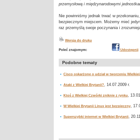
przemysłową i międzynarodowymi jednostka
Nie powinniśmy jednak trwać w przekonaniu, 
bezpiecznym miejscem. Możemy mieć jedynie 
raz przemyślą swoje poczynania i zrozumiej
Wersja do druku
Poleć znajomym:
Udostępnij
Podobne tematy
Cisco oskarżone o udział w tworzeniu Wielki
, 14.07.2009 r.
Ataki z Wielkiej Brytanii?
, 13.01
Ktoś z Wielkiej Czwórki zniknie z rynku
, 17.
W Wielkiej Brytanii Linux jest bezpieczny
, 20.1
Superszybki internet w Wielkiej Brytanii