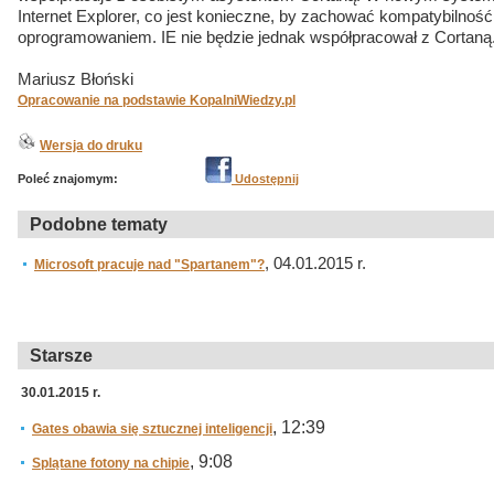
Internet Explorer, co jest konieczne, by zachować kompatybilno
oprogramowaniem. IE nie będzie jednak współpracował z Cortaną
Mariusz Błoński
Opracowanie na podstawie KopalniWiedzy.pl
Wersja do druku
Poleć znajomym:
Udostępnij
Podobne tematy
, 04.01.2015 r.
Microsoft pracuje nad "Spartanem"?
Starsze
30.01.2015 r.
, 12:39
Gates obawia się sztucznej inteligencji
, 9:08
Splątane fotony na chipie