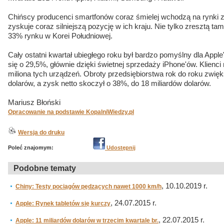
Chińscy producenci smartfonów coraz śmielej wchodzą na rynki
zyskuje coraz silniejszą pozycję w ich kraju. Nie tylko zresztą ta
33% rynku w Korei Południowej.
Cały ostatni kwartał ubiegłego roku był bardzo pomyślny dla Appl
się o 29,5%, głównie dzięki świetnej sprzedaży iPhone'ów. Klienci
miliona tych urządzeń. Obroty przedsiębiorstwa rok do roku zwięks
dolarów, a zysk netto skoczył o 38%, do 18 miliardów dolarów.
Mariusz Błoński
Opracowanie na podstawie KopalniWiedzy.pl
Wersja do druku
Poleć znajomym:
Udostępnij
Podobne tematy
, 10.10.2019 r.
Chiny: Testy pociągów pędzących nawet 1000 km/h
, 24.07.2015 r.
Apple: Rynek tabletów się kurczy
, 22.07.2015 r.
Apple: 11 miliardów dolarów w trzecim kwartale br.