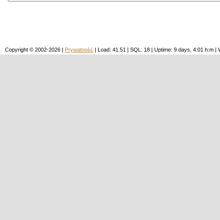
Copyright © 2002-2026 |
Prywatność
| Load: 41.51 | SQL: 18 | Uptime: 9 days, 4:01 h:m