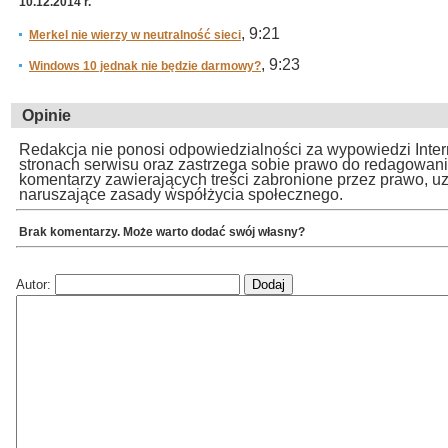
10.12.2014 r.
, 9:21
Merkel nie wierzy w neutralność sieci
, 9:23
Windows 10 jednak nie będzie darmowy?
Opinie
Redakcja nie ponosi odpowiedzialności za wypowiedzi Inte
stronach serwisu oraz zastrzega sobie prawo do redagowan
komentarzy zawierających treści zabronione przez prawo, u
naruszające zasady współżycia społecznego.
Brak komentarzy. Może warto dodać swój własny?
Autor: