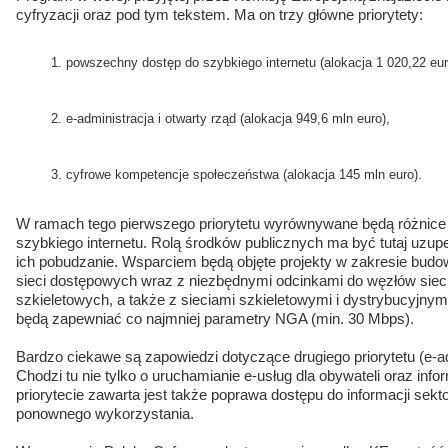
cyfryzacji oraz pod tym tekstem. Ma on trzy główne priorytety:
powszechny dostęp do szybkiego internetu (alokacja 1 020,22 eur
e-administracja i otwarty rząd (alokacja 949,6 mln euro),
cyfrowe kompetencje społeczeństwa (alokacja 145 mln euro).
W ramach tego pierwszego priorytetu wyrównywane będą różnice t
szybkiego internetu. Rolą środków publicznych ma być tutaj uzupeł
ich pobudzanie. Wsparciem będą objęte projekty w zakresie bud
sieci dostępowych wraz z niezbędnymi odcinkami do węzłów sieci
szkieletowych, a także z sieciami szkieletowymi i dystrybucyjny
będą zapewniać co najmniej parametry NGA (min. 30 Mbps).
Bardzo ciekawe są zapowiedzi dotyczące drugiego priorytetu (e-adm
Chodzi tu nie tylko o uruchamianie e-usług dla obywateli oraz info
priorytecie zawarta jest także poprawa dostępu do informacji sekt
ponownego wykorzystania.