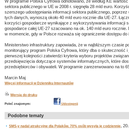
W programie Polska Cyfrowa odnotowano, że według KE wartość c
sektora publicznego w UE w 2008 r. sięgnęła 28 mld euro. Korzyś
szerszego udostępniania informacji sektora publicznego, poprzez
tych danych, wynoszą około 40 mld euro rocznie dla UE-27. Łącz
korzyści gospodarcze wynikające z wykorzystywania informacji s
gospodarce całej UE-27 szacowano na ok. 140 mld euro rocznie. 
w momencie, gdy w Polsce rozważa się ograniczenie dostępu do in
Ministerstwo infrastruktury zapowiada, że w najbliższym czasie p
monitorujący program Polska Cyfrowa, który dba o skuteczność i j
pierwszej kolejności zatwierdzi kryteria wyboru projektów związa
przedsięwzięcia dotyczące systemów informatycznych, które dosta
przedsiębiorców i obywateli. W programie zarezerwowano na to 6
Marcin Maj
Więcej informacji w Dzienniku Internautów
Wersja do druku
Poleć znajomym:
Udostępnij
Podobne tematy
, 20
SMS-y nadal atrakcyjne dla Polaków. 70% osób wysyła je codziennie