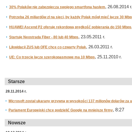
, 26.08.2014 r
30% Polaków nie zabezpiecza swojego smartfona hasłem
Potrzeba 26 miliardów zł na sieci, by każdy Polak mógł mieć łącze 30 Mb
HUAWEI Ascend P2 oferuje rekordową prędkość pobierania do 150 Mbps
, 23.05.2011 r.
Startuje Neostrada Fiber - 80 lub 40 Mbps
, 26.03.2011 r.
Likwidacji ZUS lub OFE chce co czwarty Polak
, 25.11.2010 r.
UE: Co trzecie łącze szerokopasmowe ma 10 Mbps
Starsze
28.11.2014 r.
Microsoft został ukarany grzywną w wysokości 137 milionów dolarów za 
, 8:27
Parlament Europejski chce podzielić Google na mniejsze firmy
Nowsze