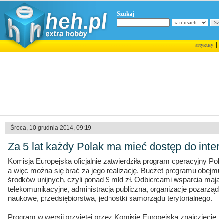
Szukaj
artykuły
Środa, 10 grudnia 2014, 09:19
Za 5 lat każdy Polak ma mieć dostęp do int
Komisja Europejska oficjalnie zatwierdziła program operacyjny Po
a więc można się brać za jego realizację. Budżet programu obejmu
środków unijnych, czyli ponad 9 mld zł. Odbiorcami wsparcia maj
telekomunikacyjne, administracja publiczna, organizacje pozarządow
naukowe, przedsiębiorstwa, jednostki samorządu terytorialnego.
Program w wersji przyjętej przez Komisję Europejską znajdziecie 