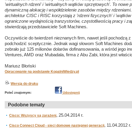
'wirtualnych rdzeni' i 'wirtualnych wątków sprzętowych'. To nowe 
dynamiczną alokację i współdzielenie zasobów między rdzeniami.
architektur CISC i RISC korzystają z 'rdzeni fizycznych' i 'wątk
ograniczone wydajnością tranzystorów, częstotliwością pracy i z
stwierdzają przedstawiciele Soft Machines.
Oczywiście do twierdzeń nieznanych firm, nawet jeśli pochodzą z
podchodzić sceptycznie. Jednak wagi słowom Soft Machines dodaj
zebrało już 125 milionów dolarów dofinansowania, a wśród jego 
Ventures, AMD oraz Mubadala, firma z Abu Zabi, która jest właści
Mariusz Błoński
Opracowanie na podstawie KopalniWiedzy.pl
Wersja do druku
Poleć znajomym:
Udostępnij
Podobne tematy
, 25.04.2014 r.
Cisco: Wszyscy są zarażeni
, 11.04.2012 r.
Cisco Connect Cloud - sieci domowe następnej generacji