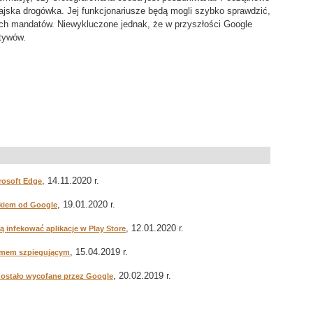
ska drogówka. Jej funkcjonariusze będą mogli szybko sprawdzić,
ych mandatów. Niewykluczone jednak, że w przyszłości Google
ktywów.
, 14.11.2020 r.
crosoft Edge
, 19.01.2020 r.
ikiem od Google
, 12.01.2020 r.
cą infekować aplikacje w Play Store
, 15.04.2019 r.
ramem szpiegującym
, 20.02.2019 r.
zostało wycofane przez Google