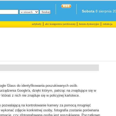
Sobota
8 sierpnia 20
|
|
|
artykuły
abc komputera (archiwum)
forum dyskusyjne
redakcja
ogle Glass do identyfikowania poszukiwanych osób.
rządzenia Google'a, dzięki którym, patrząc na znajdujące się w
któraś z nich nie znajduje się w policyjnej kartotece.
ę pozwalającą na kontrolowanie kamery za pomocą mrugnięć
 wykonać zdjęcie konkretnej osoby, fotografia zostanie porównana
formację, czy sfotografowana osoba jest poszukiwana. Początkowo