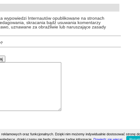
za wypowiedzi Internautów opublikowane na stronach
 redagowania, skracania bądź usuwania komentarzy
prawo, uznawane za obraźliwie lub naruszające zasady
y?
h, reklamowych oraz funkcjonalnych. Dzięki nim możemy indywidualnie dostosować stronę do
eglądarce, dzięki czemu nie będą zbierane żadne informacje.
Dowiedz się więcej.
Rozum