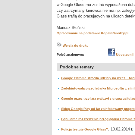
w Google Glass ma zostać wyposażona dubaj
czy zatrzymany kierowca nie ma np. zaległ
Glass trafią do pracujących na ulicach dete
Mariusz Błoński
Opracowanie na podstawie KopalniWiedzy.pl
Wersja do druku
Poleć znajomym:
Udostępnij
Podobne tematy
Google Chrome straciła udziały na rzecz... Mi
Zadebiutowała przeglądarka Microsoftu z siln
Google przez trzy lata walczył z grupą usiłują
Sklep Google Play od lat zainfekowany prog
Popularne rozszerzenie przeglądarki Chrome 
, 10.02.2014 r.
Policja testuje Google Glass?