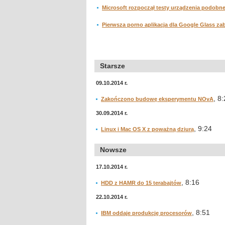
Microsoft rozpoczął testy urządzenia podobn
Pierwsza porno aplikacja dla Google Glass z
Starsze
09.10.2014 r.
, 8
Zakończono budowę eksperymentu NOvA
30.09.2014 r.
, 9:24
Linux i Mac OS X z poważną dziurą
Nowsze
17.10.2014 r.
, 8:16
HDD z HAMR do 15 terabajtów
22.10.2014 r.
, 8:51
IBM oddaje produkcję procesorów