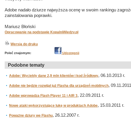
Adobe nadało dziurze najwyższa ocenę w swoim rankingu zagroż
zainstalowania poprawki.
Mariusz Błoński
Opracowanie na podstawie KopalniWiedzy.pl
Wersja do druku
Poleć znajomym:
Udostępnij
Podobne tematy
, 06.10.2013 r.
Adobe: Wyciekły dane 2,9 mln klientów i kod źródłowy
, 09.11.2011
Adobe nie będzie rozwijał już Flasha dla urządzeń mobilnych
, 22.09.2011 r.
Adobe wprowadza Flash Player 11 i AIR 3
, 15.03.2011 r.
Nowe ataki wykorzystujące lukę w produktach Adobe
, 26.12.2007 r.
Poważne dziury we Flashu