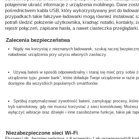
potajemnie ukraść informacje z urządzenia mobilnego. Dane zos
pośrednictwem kabla USB, który wykorzystywany jest do ładowan
przypadkach takie fałszywe ładowarki mogą również instalować s
potrafi śledzić położenie użytkownika, kradnąc notatki, kontakty, 
rejestr połączeń, zapisane hasła, a nawet ciasteczka przeglądarki.
Zalecenia bezpieczeństwa
Nigdy nie korzystaj z nieznanych ładowarek; szukaj raczej bezpiecz
naładować urządzenia przy użyciu własnych zasilaczy.
Używaj baterii w sposób odpowiedzialny i staraj się mieć przy sobie
urządzenie typu „power bank”, które doładuje Twoje urządzenie w razie p
dostępne dla wszystkich popularnych smartfonów.
Spróbuj zoptymalizować żywotność baterii, zamykając procesy, które
tryb samolotowy, gdy nie musisz korzystać z sieci komórkowej. Możesz
wyłączyć wibracje oraz dźwięki i inne zasobożerne funkcje, takie jak tap
Niezabezpieczone sieci Wi-Fi
Eksperci ds. bezpieczeństwa z Kaspersky Lab przeprowadzili ba