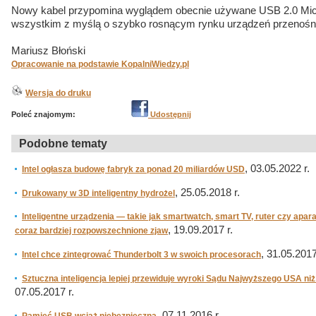
Nowy kabel przypomina wyglądem obecnie używane USB 2.0 Micr
wszystkim z myślą o szybko rosnącym rynku urządzeń przenośn
Mariusz Błoński
Opracowanie na podstawie KopalniWiedzy.pl
Wersja do druku
Poleć znajomym:
Udostępnij
Podobne tematy
, 03.05.2022 r.
Intel ogłasza budowę fabryk za ponad 20 miliardów USD
, 25.05.2018 r.
Drukowany w 3D inteligentny hydrożel
Inteligentne urządzenia — takie jak smartwatch, smart TV, ruter czy apar
, 19.09.2017 r.
coraz bardziej rozpowszechnione zjaw
, 31.05.2017
Intel chce zintegrować Thunderbolt 3 w swoich procesorach
Sztuczna inteligencja lepiej przewiduje wyroki Sądu Najwyższego USA n
07.05.2017 r.
, 07.11.2016 r.