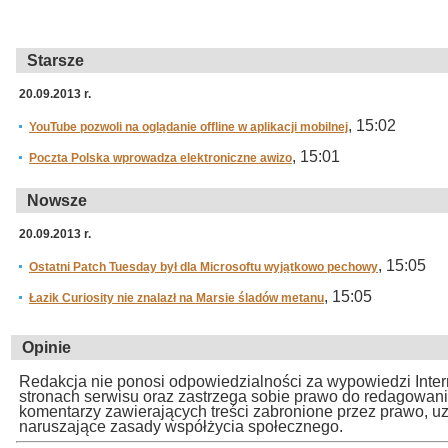
Starsze
20.09.2013 r.
, 15:02
YouTube pozwoli na oglądanie offline w aplikacji mobilnej
, 15:01
Poczta Polska wprowadza elektroniczne awizo
Nowsze
20.09.2013 r.
, 15:05
Ostatni Patch Tuesday był dla Microsoftu wyjątkowo pechowy
, 15:05
Łazik Curiosity nie znalazł na Marsie śladów metanu
Opinie
Redakcja nie ponosi odpowiedzialności za wypowiedzi Inte
stronach serwisu oraz zastrzega sobie prawo do redagowan
komentarzy zawierających treści zabronione przez prawo, u
naruszające zasady współżycia społecznego.