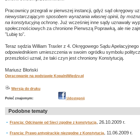
Pracownicy przegrali w pierwszej instancji, gdyż sąd okręgowy uzna
niewystarczającym sposobem wyrażania własnej opinii, by można
na konstytucyjną ochronę
. Już wcześniej inne sądy uznawały wy
społecznościowych za chronione Pierwszą Poprawką, ale nie za
"Lubię to".
Teraz sędzia William Traxler z 4. Okręgowego Sądu Apelacyjnego st
odpowiednikiem umieszczenia w swoim ogródku symbolu polityc
przeszłości uznał, że taki czyn jest chroniony Konstytucją.
Mariusz Błoński
Opracowanie na podstawie KopalniWiedzy.pl
Wersja do druku
Poleć znajomym:
Udostępnij
Podobne tematy
, 26.10.2009 r.
Francja: Odcinanie od Sieci zgodne z konstytucją
, 11.06.2009 r.
Francja: Prawo antypirackie niezgodne z Konstytucją