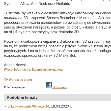
Systems, Afinia, AutoDesk oraz Netfabb.
-
Chcemy, by wszystkie dostępne aplikacje umożliwiały drukowan
drukarkach 3D
- zapewnił Shanen Boettcher z Microsoftu. Jak z
procedura drukowania przedmiotów sprowadza się do stworzenia
specjalistycznym narzędziu, a później po prostu kliknięcia przycis
musi już system operacyjny oraz drukarka 3D.
Nowe okna dialogowe związane z drukowaniem 3D przypominają te
na to, że problemem wciąż pozostaje jedynie niewielka liczba uż
peryferyjnych. I na to jednak Microsoft ma sposób, bo już niedług
rozpocząć sprzedaż drukarek 3D MakerBot.
Adrian Nowak
Więcej informacji w Dzienniku Internautów
Wersja do druku
Poleć znajomym:
Udostępnij
Podobne tematy
, 18.03.2020 r.
Luka w systemie Windows 10