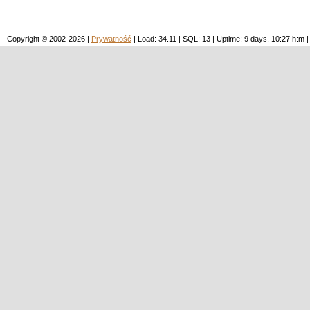
Copyright © 2002-2026 |
Prywatność
| Load: 34.11 | SQL: 13 | Uptime: 9 days, 10:27 h: