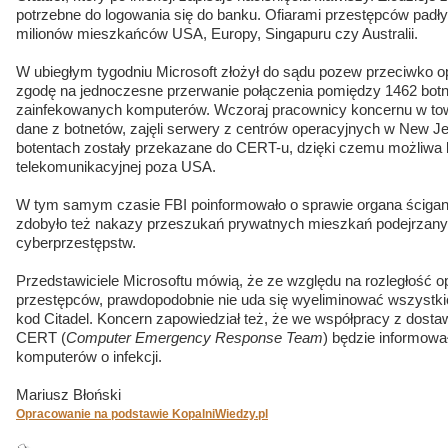
potrzebne do logowania się do banku. Ofiarami przestępców padły 
milionów mieszkańców USA, Europy, Singapuru czy Australii.
W ubiegłym tygodniu Microsoft złożył do sądu pozew przeciwko o
zgodę na jednoczesne przerwanie połączenia pomiędzy 1462 botn
zainfekowanych komputerów. Wczoraj pracownicy koncernu w tow
dane z botnetów, zajęli serwery z centrów operacyjnych w New Jer
botentach zostały przekazane do CERT-u, dzięki czemu możliwa b
telekomunikacyjnej poza USA.
W tym samym czasie FBI poinformowało o sprawie organa ścigani
zdobyło też nakazy przeszukań prywatnych mieszkań podejrzany
cyberprzestępstw.
Przedstawiciele Microsoftu mówią, że ze względu na rozległość o
przestępców, prawdopodobnie nie uda się wyeliminować wszystk
kod Citadel. Koncern zapowiedział też, że we współpracy z dostaw
CERT (
Computer Emergency Response Team
) będzie informowa
komputerów o infekcji.
Mariusz Błoński
Opracowanie na podstawie KopalniWiedzy.pl