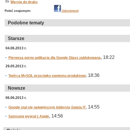
Wersja do druku
Poleć znajomym:
Udostępnij
Podobne tematy
Starsze
04.06.2013 r.
, 18:22
Pierwsza porno aplikacja dla Google Glass zablokowana
29.05.2013 r.
, 18:36
Twórca MySQL przeciwko swojemu produktowi
Nowsze
06.06.2013 r.
, 14:55
Google stał się największym lobbystą świata IT
, 14:56
Samsung wygrał z Apple