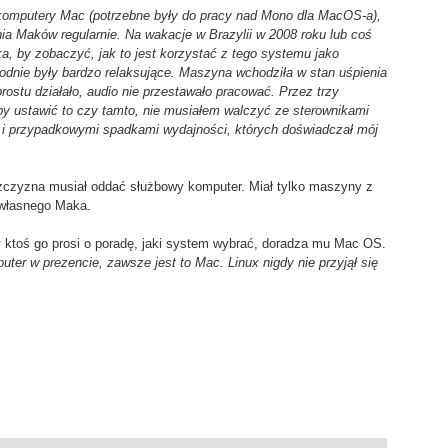
komputery Mac (potrzebne były do pracy nad Mono dla MacOS-a),
nia Maków regularnie. Na wakacje w Brazylii w 2008 roku lub coś
a, by zobaczyć, jak to jest korzystać z tego systemu jako
ygodnie były bardzo relaksujące. Maszyna wchodziła w stan uśpienia
rostu działało, audio nie przestawało pracować. Przez trzy
 by ustawić to czy tamto, nie musiałem walczyć ze sterownikami
 i przypadkowymi spadkami wydajności, których doświadczał mój
ężczyzna musiał oddać służbowy komputer. Miał tylko maszyny z
 własnego Maka.
y ktoś go prosi o poradę, jaki system wybrać, doradza mu Mac OS.
uter w prezencie, zawsze jest to Mac. Linux nigdy nie przyjął się