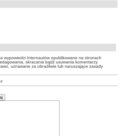
za wypowiedzi Internautów opublikowane na stronach
 redagowania, skracania bądź usuwania komentarzy
prawo, uznawane za obraźliwie lub naruszające zasady
y?