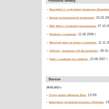
Podobne tematy
Moonlight 2, czyli kolejny linuksowy Silverligh
, 25.03.200
Botnet na linuksowych modemach
, 07.10.2
MSI: Wind z Linuksem rozczarowuje
, 12.06.2008 r.
Pendrive z Linuksem
, 11.11.2
Microsoft idzie na wojnę z Linuksem
, 09.10
GPhone - linuksowy OS dla komórek?
, 23.08.2007 r.
Palm z Linuksem już niedługo
Starsze
28.02.2013 r.
, 13:09
Zrzuty ekranu Windows Blue
, 1
Najszybszy na świecie procesor z Bytomia