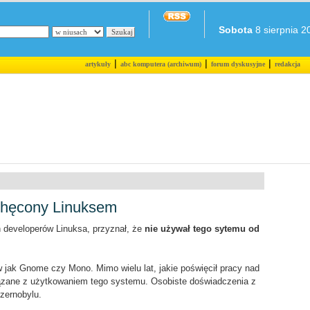
Sobota
8 sierpnia 20
|
|
|
artykuły
abc komputera (archiwum)
forum dyskusyjne
redakcja
chęcony Linuksem
h developerów Linuksa, przyznał, że
nie używał tego sytemu od
ów jak Gnome czy Mono. Mimo wielu lat, jakie poświęcił pracy nad
iązane z użytkowaniem tego systemu. Osobiste doświadczenia z
zernobylu.