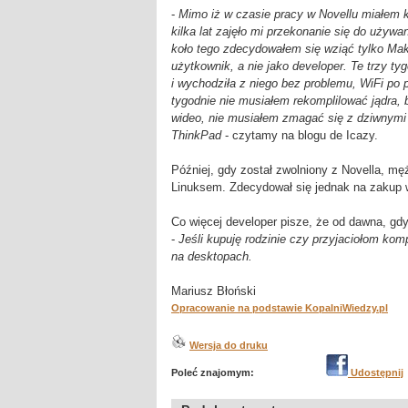
-
Mimo iż w czasie pracy w Novellu miałem 
kilka lat zajęło mi przekonanie się do używa
koło tego zdecydowałem się wziąć tylko Mak
użytkownik, a nie jako developer. Te trzy t
i wychodziła z niego bez problemu, WiFi po p
tygodnie nie musiałem rekomplilować jądra,
wideo, nie musiałem zmagać się z dziwnymi
ThinkPad
- czytamy na blogu de Icazy.
Później, gdy został zwolniony z Novella, m
Linuksem. Zdecydował się jednak na zakup
Co więcej developer pisze, że od dawna, gd
-
Jeśli kupuję rodzinie czy przyjaciołom komp
na desktopach.
Mariusz Błoński
Opracowanie na podstawie KopalniWiedzy.pl
Wersja do druku
Poleć znajomym:
Udostępnij