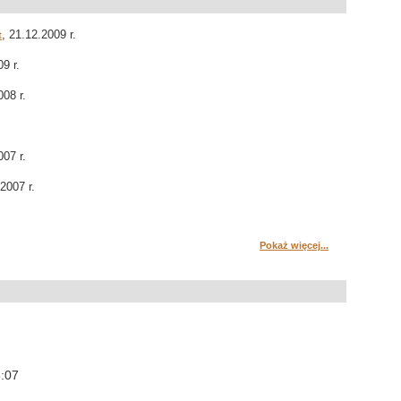
, 21.12.2009 r.
t
9 r.
008 r.
007 r.
.2007 r.
Pokaż więcej...
3:07