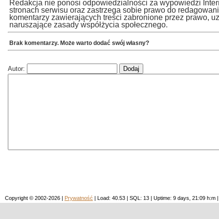
Redakcja nie ponosi odpowiedzialności za wypowiedzi Inte
stronach serwisu oraz zastrzega sobie prawo do redagowan
komentarzy zawierających treści zabronione przez prawo, u
naruszające zasady współżycia społecznego.
Brak komentarzy. Może warto dodać swój własny?
Autor:
Copyright © 2002-2026 |
Prywatność
| Load: 40.53 | SQL: 13 | Uptime: 9 days, 21:09 h: