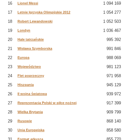
16
1 094 169
Lionel Messi
17
1 054 277
Letnie Igrzyska Olimpijskie 2012
18
1 052 503
Robert Lewandowski
19
1 036 467
Londyn
20
995 392
Hale tatrzańskie
21
991 846
Wisława Szymborska
22
988 069
Europa
23
981 123
Województwo
24
971 958
Flet poprzeczny
25
945 129
Hiszpania
26
939 972
II wojna światowa
27
917 399
Reprezentacja Polski w piłce nożnej
28
909 799
Wielka Brytania
29
868 140
Rusowie
30
858 580
Unia Europejska
31
855 770
Format arkusza