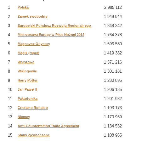
1
2 985 112
Polska
2
1 949 944
Zamek swobodny
3
1 848 342
Europejski Fundusz Rozwoju Regionalnego
4
1 764 378
Mistrzostwa Europy w Piłce Nożnej 2012
5
1 596 530
Magnavox Odyssey
6
1 419 382
Magik (raper)
7
1 371 216
Warszawa
8
1 301 181
Wikingowie
9
1 280 895
Harry Potter
10
1 206 135
Jan Paweł II
11
1 201 932
Paktofonika
12
1 193 173
Cristiano Ronaldo
13
1 170 959
Niemcy
14
1 134 532
Anti-Counterfeiting Trade Agreement
15
1 108 965
Stany Zjednoczone