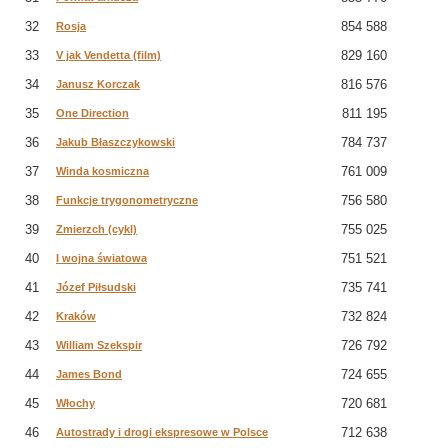
32
854 588
Rosja
33
829 160
V jak Vendetta (film)
34
816 576
Janusz Korczak
35
811 195
One Direction
36
784 737
Jakub Błaszczykowski
37
761 009
Winda kosmiczna
38
756 580
Funkcje trygonometryczne
39
755 025
Zmierzch (cykl)
40
751 521
I wojna światowa
41
735 741
Józef Piłsudski
42
732 824
Kraków
43
726 792
William Szekspir
44
724 655
James Bond
45
720 681
Włochy
46
712 638
Autostrady i drogi ekspresowe w Polsce