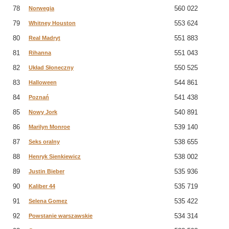
78
560 022
Norwegia
79
553 624
Whitney Houston
80
551 883
Real Madryt
81
551 043
Rihanna
82
550 525
Układ Słoneczny
83
544 861
Halloween
84
541 438
Poznań
85
540 891
Nowy Jork
86
539 140
Marilyn Monroe
87
538 655
Seks oralny
88
538 002
Henryk Sienkiewicz
89
535 936
Justin Bieber
90
535 719
Kaliber 44
91
535 422
Selena Gomez
92
534 314
Powstanie warszawskie