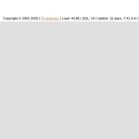
Copyright © 2002-2026 |
Prywatność
| Load: 44.88 | SQL: 14 | Uptime: 11 days, 7:41 h: