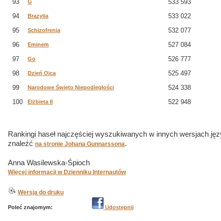
93
533 593
G
94
533 022
Brazylia
95
532 077
Schizofrenia
96
527 084
Eminem
97
526 777
Go
98
525 497
Dzień Ojca
99
524 338
Narodowe Święto Niepodległości
100
522 948
Elżbieta II
Rankingi haseł najczęściej wyszukiwanych w innych wersjach ję
znaleźć
.
na stronie Johana Gunnarssona
Anna Wasilewska-Śpioch
Więcej informacji w Dzienniku Internautów
Wersja do druku
Poleć znajomym:
Udostępnij