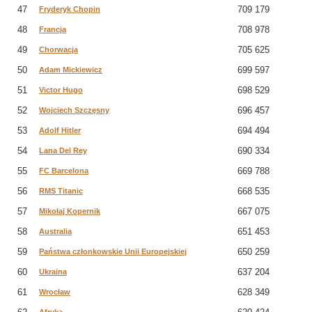
47
709 179
Fryderyk Chopin
48
708 978
Francja
49
705 625
Chorwacja
50
699 597
Adam Mickiewicz
51
698 529
Victor Hugo
52
696 457
Wojciech Szczęsny
53
694 494
Adolf Hitler
54
690 334
Lana Del Rey
55
669 788
FC Barcelona
56
668 535
RMS Titanic
57
667 075
Mikołaj Kopernik
58
651 453
Australia
59
650 259
Państwa członkowskie Unii Europejskiej
60
637 204
Ukraina
61
628 349
Wrocław