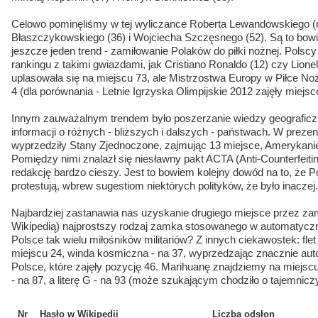
Celowo pominęliśmy w tej wyliczance Roberta Lewandowskiego (
Błaszczykowskiego (36) i Wojciecha Szczęsnego (52). Są to bo
jeszcze jeden trend - zamiłowanie Polaków do piłki nożnej. Polscy
rankingu z takimi gwiazdami, jak Cristiano Ronaldo (12) czy Lione
uplasowała się na miejscu 73, ale Mistrzostwa Europy w Piłce No
4 (dla porównania - Letnie Igrzyska Olimpijskie 2012 zajęły miejsc
Innym zauważalnym trendem było poszerzanie wiedzy geograficzne
informacji o różnych - bliższych i dalszych - państwach. W prez
wyprzedziły Stany Zjednoczone, zajmując 13 miejsce, Amerykanie 
Pomiędzy nimi znalazł się niesławny pakt ACTA (Anti-Counterfeit
redakcję bardzo cieszy. Jest to bowiem kolejny dowód na to, że P
protestują, wbrew sugestiom niektórych polityków, że było inaczej.
Najbardziej zastanawia nas uzyskanie drugiego miejsce przez zam
Wikipedią) najprostszy rodzaj zamka stosowanego w automatyczne
Polsce tak wielu miłośników militariów? Z innych ciekawostek: fle
miejscu 24, winda kosmiczna - na 37, wyprzedzając znacznie aut
Polsce, które zajęły pozycję 46. Marihuanę znajdziemy na miejscu 
- na 87, a literę G - na 93 (może szukającym chodziło o tajemnicz
Nr
Hasło w Wikipedii
Liczba odsłon