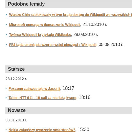
Podobne tematy
Władze Chin zablokowały w tym kraju dostęp do Wikipedii we wszystkich
, 21.10.2010 r.
Microsoft pomaga w tłumaczeniu Wikipedii
, 28.09.2010 r.
Twórca Wikipedii krytykuje Wikileaks
, 05.08.2010 r.
FBI żąda usunięcia wzoru swojej pieczęci z Wikipedii
Starsze
28.12.2012 r.
, 18:17
Foxconn zainwestuje w Japonii
, 18:16
Tablet NTT 611 - 10 cali za niedużą kwotę
Nowsze
03.01.2013 r.
, 15:30
Nokia zakończy tworzenie smartfonów?