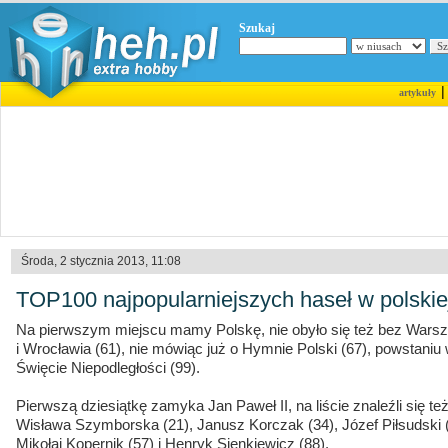
Szukaj
artykuły
Środa, 2 stycznia 2013, 11:08
TOP100 najpopularniejszych haseł w polskiej
Na pierwszym miejscu mamy Polskę, nie obyło się też bez Warsza
i Wrocławia (61), nie mówiąc już o Hymnie Polski (67), powstan
Święcie Niepodległości (99).
Pierwszą dziesiątkę zamyka Jan Paweł II, na liście znaleźli się też
Wisława Szymborska (21), Janusz Korczak (34), Józef Piłsudski 
Mikołaj Kopernik (57) i Henryk Sienkiewicz (88).