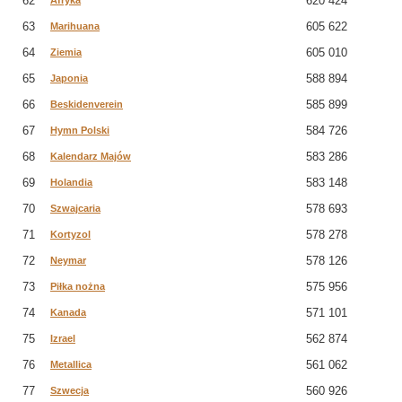
62
620 424
Afryka
63
605 622
Marihuana
64
605 010
Ziemia
65
588 894
Japonia
66
585 899
Beskidenverein
67
584 726
Hymn Polski
68
583 286
Kalendarz Majów
69
583 148
Holandia
70
578 693
Szwajcaria
71
578 278
Kortyzol
72
578 126
Neymar
73
575 956
Piłka nożna
74
571 101
Kanada
75
562 874
Izrael
76
561 062
Metallica
77
560 926
Szwecja