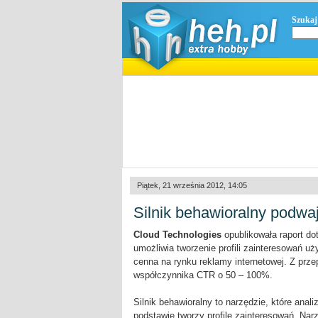
Szukaj
Piątek, 21 września 2012, 14:05
Silnik behawioralny podw
Cloud Technologies
opublikowała raport do
umożliwia tworzenie profili zainteresowań u
cenna na rynku reklamy internetowej. Z prz
współczynnika CTR o 50 – 100%.
Silnik behawioralny to narzędzie, które anal
podstawie tworzy profile zainteresowań. Nar