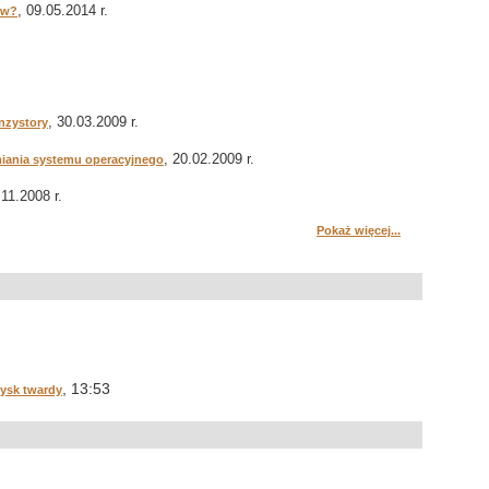
, 09.05.2014 r.
ów?
, 30.03.2009 r.
nzystory
, 20.02.2009 r.
miania systemu operacyjnego
.11.2008 r.
Pokaż więcej...
, 13:53
dysk twardy