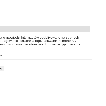
za wypowiedzi Internautów opublikowane na stronach
 redagowania, skracania bądź usuwania komentarzy
prawo, uznawane za obraźliwie lub naruszające zasady
y?