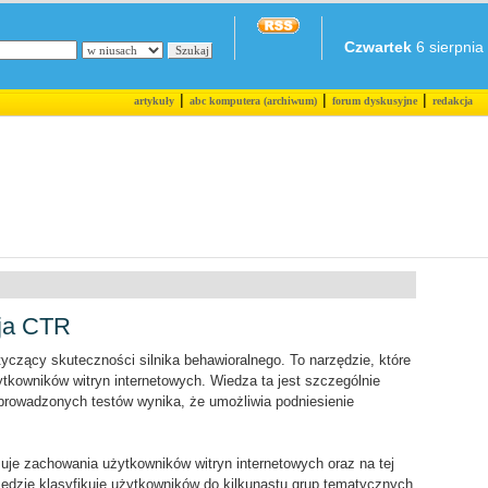
Czwartek
6 sierpnia 
|
|
|
artykuły
abc komputera (archiwum)
forum dyskusyjne
redakcja
aja CTR
tyczący skuteczności silnika behawioralnego. To narzędzie, które
żytkowników witryn internetowych. Wiedza ta jest szczególnie
eprowadzonych testów wynika, że umożliwia podniesienie
izuje zachowania użytkowników witryn internetowych oraz na tej
zędzie klasyfikuje użytkowników do kilkunastu grup tematycznych