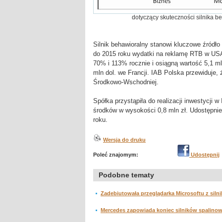
dotyczący skuteczności silnika 
Silnik behawioralny stanowi kluczowe źródł
do 2015 roku wydatki na reklamę RTB w USA
70% i 113% rocznie i osiągną wartość 5,1 m
mln dol. we Francji. IAB Polska przewiduje
Środkowo-Wschodniej.
Spółka przystąpiła do realizacji inwestycji
środków w wysokości 0,8 mln zł. Udostępnien
roku.
Wersja do druku
Poleć znajomym:
Udostępnij
Podobne tematy
Zadebiutowała przeglądarka Microsoftu z siln
Mercedes zapowiada koniec silników spalino