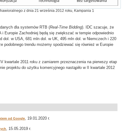
behawioralnego z dnia 21 września 2012 roku, Kampania 1
o danych dla systemów RTB (
Real-Time Bidding
). IDC szacuje, że
 i Europie Zachodniej będą się zwiększać w tempie odpowiednio
ld dol. w USA, 681 mln dol. w UK, 495 mln dol. w Niemczech i 220
, że podobnego trendu możemy spodziewać się również w Europie
 w IV kwartale 2011 roku z zamiarem przeznaczenia na pierwszy etap
ie projektu do użytku komercyjnego nastąpiło w II kwartale 2012
, 19.01.2020 r.
ikiem od Google
, 15.05.2019 r.
wych