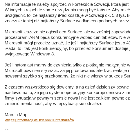
Na informacje te należy spojrzeć w kontekście Szwecji, która jes
W innych krajach te same urządzenia mogą być tańsze. Aby mieć
uwzględnić to, że najtańszy iPad kosztuje w Szwecji ok. 5,3 tys. 
znacznie taniej niż najtańszy Surface według cen podanych prze
Microsoft jeszcze nie ogłosił cen Surface, ale wcześniej zapowiad
procesorami ARM będą konkurencyjne wobec cen tabletów. Nie wi
Microsoft mógł przecież uznać, że jeśli najtańszy Surface jest o
iPada, to i tak jest konkurencyjny, bo przecież konsument dostaje 
wyjątkowego Windowsa 8.
Jeśli natomiast mamy do czynienia tylko z plotką nie mającą nic
Microsoft powinien się wziąć za jej prostowanie. Śledząc reakcje
newsami szybko się przekonamy, że nikt nie wierzy w sukces Surf
Z czasem wszystkiego się dowiemy, a na dzień dzisiejszy pewne je
nastawić na to, że jego system operacyjny konkuruje cenowo z inn
firmy sytuacja w pewnym sensie nowa i nie jest całkiem pewne czy 
zmienić mentalność, aby w tej sytuacji się odnaleźć.
Marcin Maj
Więcej informacji w Dzienniku Internautów