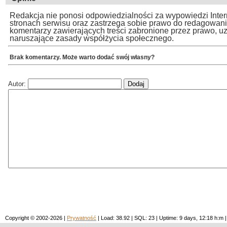
Redakcja nie ponosi odpowiedzialności za wypowiedzi Inte
stronach serwisu oraz zastrzega sobie prawo do redagowan
komentarzy zawierających treści zabronione przez prawo, u
naruszające zasady współżycia społecznego.
Brak komentarzy. Może warto dodać swój własny?
Autor:
Copyright © 2002-2026 |
Prywatność
| Load: 38.92 | SQL: 23 | Uptime: 9 days, 12:18 h: