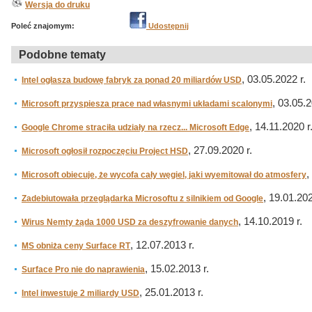
Wersja do druku
Poleć znajomym:
Udostępnij
Podobne tematy
, 03.05.2022 r.
Intel ogłasza budowę fabryk za ponad 20 miliardów USD
, 03.05.2
Microsoft przyspiesza prace nad własnymi układami scalonymi
, 14.11.2020 r
Google Chrome straciła udziały na rzecz... Microsoft Edge
, 27.09.2020 r.
Microsoft ogłosił rozpoczęciu Project HSD
,
Microsoft obiecuje, że wycofa cały węgiel, jaki wyemitował do atmosfery
, 19.01.202
Zadebiutowała przeglądarka Microsoftu z silnikiem od Google
, 14.10.2019 r.
Wirus Nemty żąda 1000 USD za deszyfrowanie danych
, 12.07.2013 r.
MS obniża ceny Surface RT
, 15.02.2013 r.
Surface Pro nie do naprawienia
, 25.01.2013 r.
Intel inwestuje 2 miliardy USD