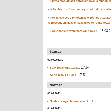
Liczba modyfikacji oprogramowania ransomware
NSA i Microsoft ostrzegają przed dziurą w W
Ponad 900 000 użytkowników zostało zaatakow
rozprzestrzeniających szkodliwe oprogramowan
, 15.03.2
Pożegnanie z systemem Windows 7
Starsze
02.07.2012 r.
, 17:54
Sony przejmuje Gaikai
, 17:51
Apple płaci za iPada
Nowsze
03.07.2012 r.
, 13:16
Nokia ma wyjście awaryjne
04.07.2012 r.