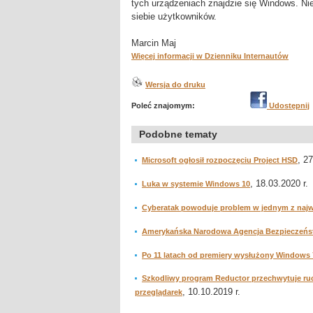
tych urządzeniach znajdzie się Windows. Ni
siebie użytkowników.
Marcin Maj
Więcej informacji w Dzienniku Internautów
Wersja do druku
Poleć znajomym:
Udostępnij
Podobne tematy
, 2
Microsoft ogłosił rozpoczęciu Project HSD
, 18.03.2020 r.
Luka w systemie Windows 10
Cyberatak powoduje problem w jednym z najwi
Amerykańska Narodowa Agencja Bezpieczeńst
Po 11 latach od premiery wysłużony Windows 
Szkodliwy program Reductor przechwytuje ru
, 10.10.2019 r.
przeglądarek