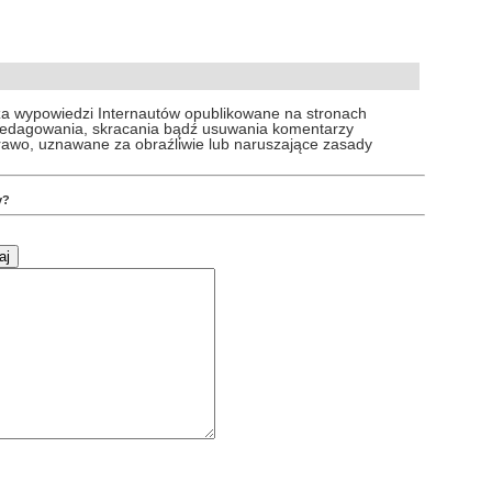
za wypowiedzi Internautów opublikowane na stronach
 redagowania, skracania bądź usuwania komentarzy
prawo, uznawane za obraźliwie lub naruszające zasady
y?