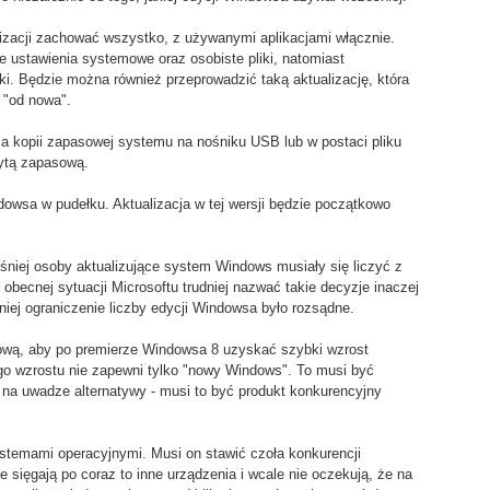
izacji zachować wszystko, z używanymi aplikacjami włącznie.
ustawienia systemowe oraz osobiste pliki, natomiast
i. Będzie można również przeprowadzić taką aktualizację, która
 "od nowa".
a kopii zapasowej systemu na nośniku USB lub w postaci pliku
ytą zapasową.
dowsa w pudełku. Aktualizacja w tej wersji będzie początkowo
niej osoby aktualizujące system Windows musiały się liczyć z
becnej sytuacji Microsoftu trudniej nazwać takie decyzje inaczej
iej ograniczenie liczby edycji Windowsa było rozsądne.
nową, aby po premierze Windowsa 8 uzyskać szybki wzrost
ego wzrostu nie zapewni tylko "nowy Windows". To musi być
 na uwadze alternatywy - musi to być produkt konkurencyjny
systemami operacyjnymi. Musi on stawić czoła konkurencji
 sięgają po coraz to inne urządzenia i wcale nie oczekują, że na