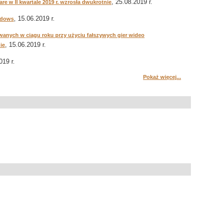
, 25.08.2019 r.
 w II kwartale 2019 r. wzrosła dwukrotnie
, 15.06.2019 r.
indows
anych w ciągu roku przy użyciu fałszywych gier wideo
, 15.06.2019 r.
ie
019 r.
Pokaż więcej...