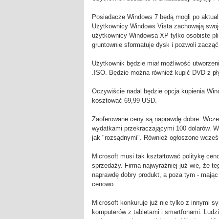
Posiadacze Windows 7 będą mogli po aktual
Użytkownicy Windows Vista zachowają swoje 
użytkownicy Windowsa XP tylko osobiste plik
gruntownie sformatuje dysk i pozwoli zacząć
Użytkownik będzie miał możliwość utworzeni
.ISO. Będzie można również kupić DVD z pł
Oczywiście nadal będzie opcja kupienia Win
kosztować 69,99 USD.
Zaoferowane ceny są naprawdę dobre. Wcześ
wydatkami przekraczającymi 100 dolarów. W o
jak "rozsądnymi". Również ogłoszone wcześn
Microsoft musi tak kształtować politykę ce
sprzedaży. Firma najwyraźniej już wie, że t
naprawdę dobry produkt, a poza tym - mając
cenowo.
Microsoft konkuruje już nie tylko z innymi 
komputerów z tabletami i smartfonami. Ludzie