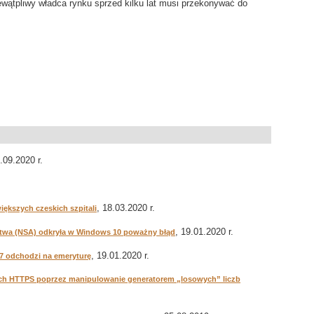
ewątpliwy władca rynku sprzed kilku lat musi przekonywać do
7.09.2020 r.
, 18.03.2020 r.
ększych czeskich szpitali
, 19.01.2020 r.
wa (NSA) odkryła w Windows 10 poważny błąd
, 19.01.2020 r.
7 odchodzi na emeryturę
ch HTTPS poprzez manipulowanie generatorem „losowych” liczb