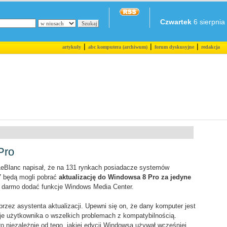
Czwartek
6 sierpnia 
|
|
|
artykuły
abc komputera (archiwum)
forum dyskusyjne
redakcja
Pro
eBlanc napisał, że na 131 rynkach posiadacze systemów
 będą mogli pobrać
aktualizację do Windowsa 8 Pro za jedyne
a darmo dodać funkcje Windows Media Center.
przez asystenta aktualizacji. Upewni się on, że dany komputer jest
je użytkownika o wszelkich problemach z kompatybilnością.
o niezależnie od tego, jakiej edycji Windowsa używał wcześniej.